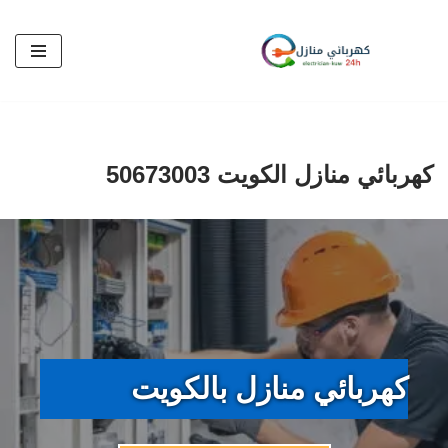
تخطى
إلى
المحتوى
كهربائي منازل الكويت 50673003
كهربائي منازل بالكويت