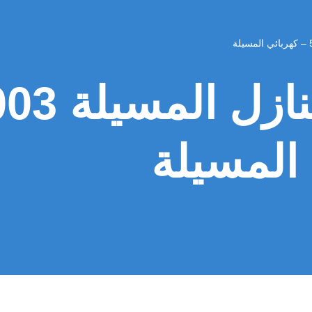
كهربائي م
 المسيلة